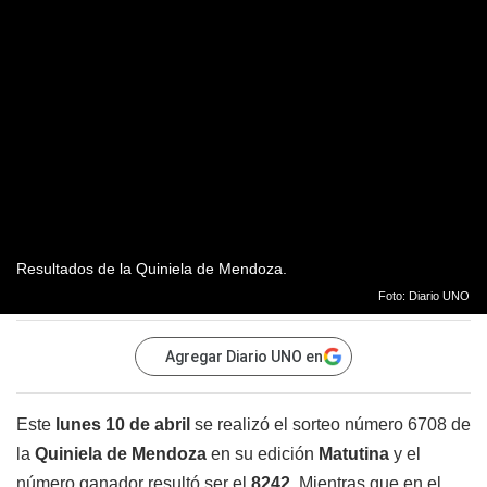
Resultados de la Quiniela de Mendoza.
Foto: Diario UNO
Agregar Diario UNO en
Este
lunes 10 de abril
se realizó el sorteo número 6708 de
la
Quiniela de Mendoza
en su edición
Matutina
y el
número ganador resultó ser el
8242
. Mientras que en el