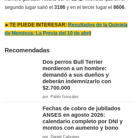
segundo lugar salió el
3186
y en el tercer lugar el
8606
.
►TE PUEDE INTERESAR:
Resultados de la Quiniela
de Mendoza: La Previa del 10 de abril
Recomendadas
Dos perros Bull Terrier
mordieron a un hombre:
demandó a sus dueños y
deberán indemnizarlo con
$2.700.000
por Pablo González
Fechas de cobro de jubilados
ANSES en agosto 2026:
calendario completo por DNI y
montos con aumento y bono
por Daniel Calivares