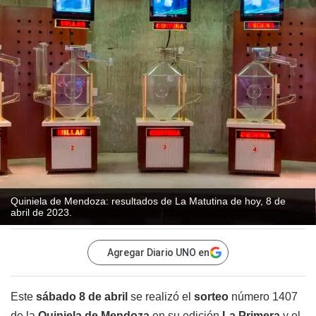
Quiniela de Mendoza: resultados de La Matutina de hoy, 8 de
abril de 2023.
Agregar Diario UNO en
Este
sábado 8 de abril
se realizó el
sorteo
número 1407
de la
Quiniela de Mendoza
en su edición
La Primera
y el