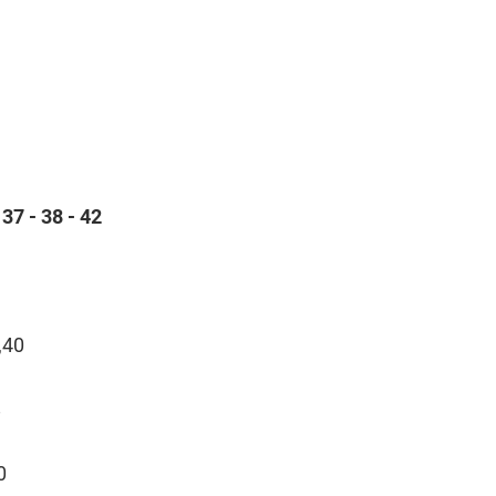
 37 - 38 - 42
,40
8
0