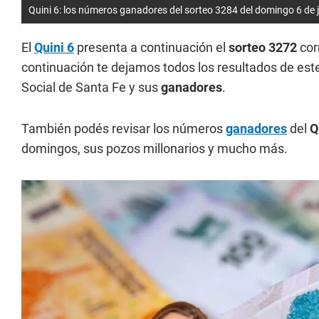
Quini 6: los números ganadores del sorteo 3284 del domingo 6 de j
El
Quini 6
presenta a continuación el
sorteo 3272
cor
continuación te dejamos todos los resultados de est
Social de Santa Fe y sus
ganadores
.
También podés revisar los números
ganadores
del
Q
domingos, sus pozos millonarios y mucho más.