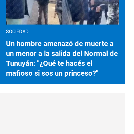
SOCIEDAD
Un hombre amenazó de muerte a
un menor a la salida del Normal de
Tunuyán: "¿Qué te hacés el
mafioso si sos un princeso?"