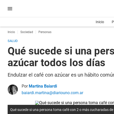
Inicio
P
Inicio
Sociedad
Personas
SALUD
Qué sucede si una per
azúcar todos los días
Endulzar el café con azúcar es un hábito común
Por
Martina Baiardi
baiardi.martina@diariouno.com.ar
Qué sucede si una persona toma café con 2 o más cucharadas de 