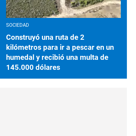
SOCIEDAD
Construyó una ruta de 2
kilómetros para ir a pescar en un
humedal y recibió una multa de
145.000 dólares