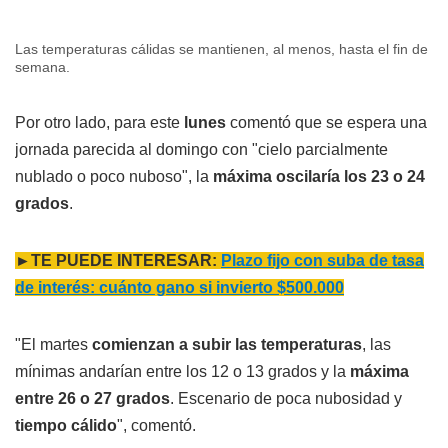
Las temperaturas cálidas se mantienen, al menos, hasta el fin de
semana.
Por otro lado, para este
lunes
comentó que se espera una
jornada parecida al domingo con "cielo parcialmente
nublado o poco nuboso", la
máxima oscilaría los 23 o 24
grados
.
►TE PUEDE INTERESAR:
Plazo fijo con suba de tasa
de interés: cuánto gano si invierto $500.000
"El martes
comienzan a subir las temperaturas
, las
mínimas andarían entre los 12 o 13 grados y la
máxima
entre 26 o 27 grados
. Escenario de poca nubosidad y
tiempo cálido
", comentó.