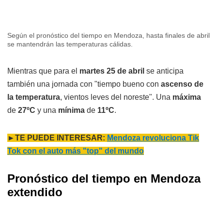
Según el pronóstico del tiempo en Mendoza, hasta finales de abril
se mantendrán las temperaturas cálidas.
Mientras que para el
martes 25 de abril
se anticipa
también una jornada con "tiempo bueno con
ascenso de
la temperatura
, vientos leves del noreste". Una
m
áxima
de
27ºC
y una
mínima
de
11ºC
.
►TE PUEDE INTERESAR:
Mendoza revoluciona Tik
Tok con el auto más "top" del mundo
Pronóstico del tiempo en Mendoza
extendido