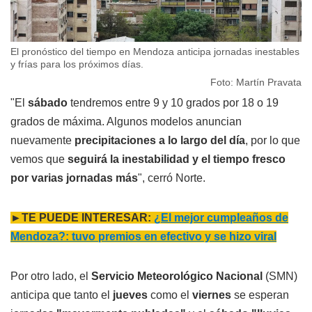
El pronóstico del tiempo en Mendoza anticipa jornadas inestables
y frías para los próximos días.
Foto: Martín Pravata
"El
sábado
tendremos entre 9 y 10 grados por 18 o 19
grados de máxima. Algunos modelos anuncian
nuevamente
precipitaciones a lo largo del día
, por lo que
vemos que
seguirá la inestabilidad y el tiempo fresco
por varias jornadas más
", cerró Norte.
►TE PUEDE INTERESAR:
¿El mejor cumpleaños de
Mendoza?: tuvo premios en efectivo y se hizo viral
Por otro lado, el
Servicio Meteorológico Nacional
(SMN)
anticipa que tanto el
jueves
como el
viernes
se esperan