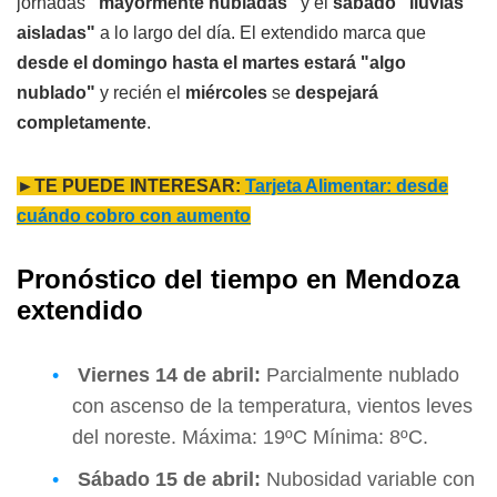
jornadas
"mayormente nubladas"
y el
sábado "lluvias
aisladas"
a lo largo del día. El extendido marca que
desde el domingo hasta el martes estará "algo
nublado"
y recién el
miércoles
se
despejará
completamente
.
►TE PUEDE INTERESAR:
Tarjeta Alimentar: desde
cuándo cobro con aumento
Pronóstico del tiempo en Mendoza
extendido
Viernes
14 de abril:
Parcialmente nublado
con ascenso de la temperatura, vientos leves
del noreste. Máxima: 19ºC Mínima: 8ºC.
Sábado
15 de abril:
Nubosidad variable con