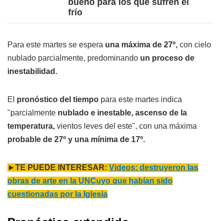
bueno para los que sufren el
frío
Para este martes se espera
una máxima de 27º,
con cielo
nublado parcialmente, predominando
un proceso de
inestabilidad.
El
pronóstico del tiempo
para este martes indica
"parcialmente
nublado e inestable, ascenso de la
temperatura,
vientos leves del este", con una máxima
probable de 27º y una mínima de 17º.
►
TE PUEDE INTERESAR:
Videos: destruyeron las
obras de arte en la UNCuyo que habían sido
cuestionadas por la Iglesia