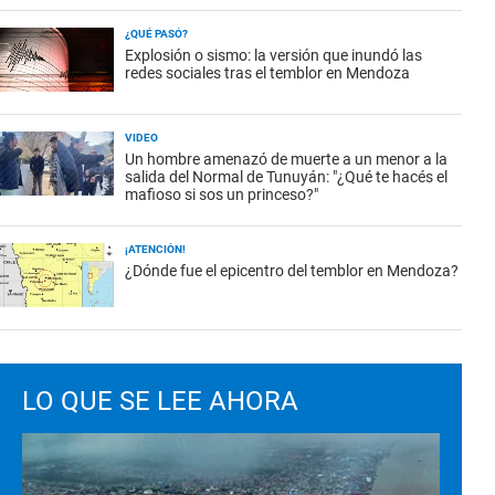
¿QUÉ PASÓ?
Explosión o sismo: la versión que inundó las
redes sociales tras el temblor en Mendoza
VIDEO
Un hombre amenazó de muerte a un menor a la
salida del Normal de Tunuyán: "¿Qué te hacés el
mafioso si sos un princeso?"
¡ATENCIÓN!
¿Dónde fue el epicentro del temblor en Mendoza?
LO QUE SE LEE AHORA