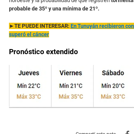
noroeste y la probabilidad de que registren
tormentas
probable de 35º y una mínima de 21º.
►TE PUEDE INTERESAR:
En Tunuyán recibieron con
superó el cáncer
Pronóstico extendido