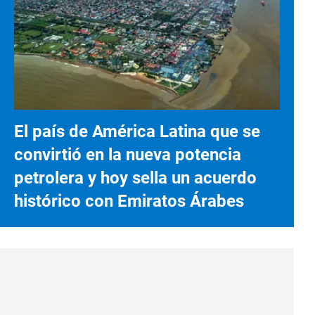
El país de América Latina que se
convirtió en la nueva potencia
petrolera y hoy sella un acuerdo
histórico con Emiratos Árabes