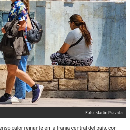
Foto: Martín Pravata
nso calor reinante en la franja central del país, con