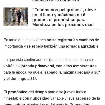
además de la cordillera
"Fenómenos peligrosos", nieve
en el llano y máximas de 6
grados: el pronóstico para
Mendoza en los próximos días
En tanto que este viernes
no se registrarían cambios
de
importancia y se espera también
una jornada agradable.
Lo que está confirmado, es que este fin de semana se
vivirá una
jornada primaveral, con altas temperaturas
para la época, ya que
el sábado la máxima llegaría a 30º
y el domingo a 31º.
El
pronóstico del tiempo
para este jueves indica
"inestable con nubosidad
variable y leve
ascenso de la
temperatura,
vientos leves del noreste.
Tormentas