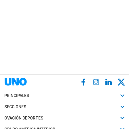
PRINCIPALES
Últimas Noticias
SECCIONES
Política
Horóscopo
OVACIÓN DEPORTES
Sociedad
Motores
Fútbol