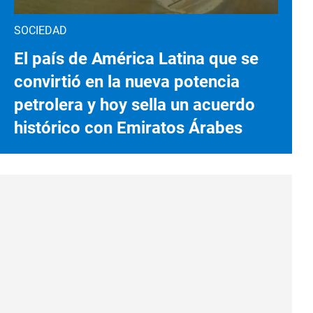
SOCIEDAD
El país de América Latina que se
convirtió en la nueva potencia
petrolera y hoy sella un acuerdo
histórico con Emiratos Árabes