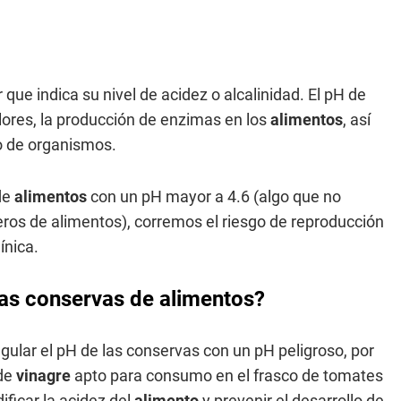
 que indica su nivel de acidez o alcalinidad. El pH de
lores, la producción de enzimas en los
alimentos
, así
to de organismos.
de
alimentos
con un pH mayor a 4.6 (algo que no
os de alimentos), corremos el riesgo de reproducción
ínica.
las conservas de alimentos?
gular el pH de las conservas con un pH peligroso, por
 de
vinagre
apto para consumo en el frasco de tomates
ificar la acidez del
alimento
y prevenir el desarrollo de