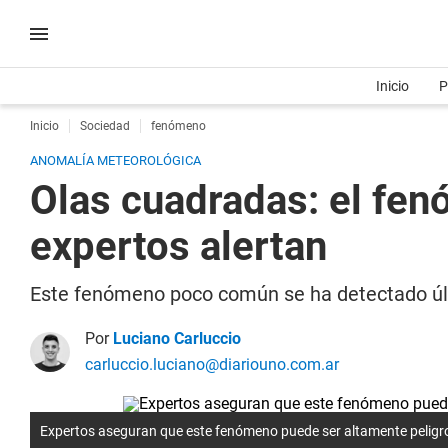
Inicio
P
Inicio
Sociedad
fenómeno
ANOMALÍA METEOROLÓGICA
Olas cuadradas: el fen
expertos alertan
Este fenómeno poco común se ha detectado últ
Por
Luciano Carluccio
carluccio.luciano@diariouno.com.ar
Expertos aseguran que este fenómeno puede ser altamente peligro