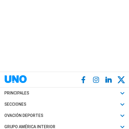
PRINCIPALES
Últimas Noticias
SECCIONES
Política
Horóscopo
OVACIÓN DEPORTES
Sociedad
Motores
Fútbol
GRUPO AMÉRICA INTERIOR