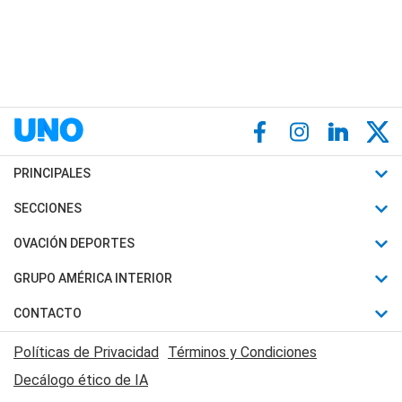
PRINCIPALES
Últimas Noticias
SECCIONES
Política
Horóscopo
OVACIÓN DEPORTES
Sociedad
Motores
Fútbol
GRUPO AMÉRICA INTERIOR
Policiales
Recetas
Mundial
Canal 7 en Vivo
CONTACTO
Judiciales
Trucos caseros
Automovilismo
Radio Nihuil
Acerca de Nosotros
Economia
Políticas de Privacidad
Términos y Condiciones
Series y Películas
Rugby
FM UNA
Contactanos
Decálogo ético de IA
Edictos y Solicitadas
Tenis
Radio Brava