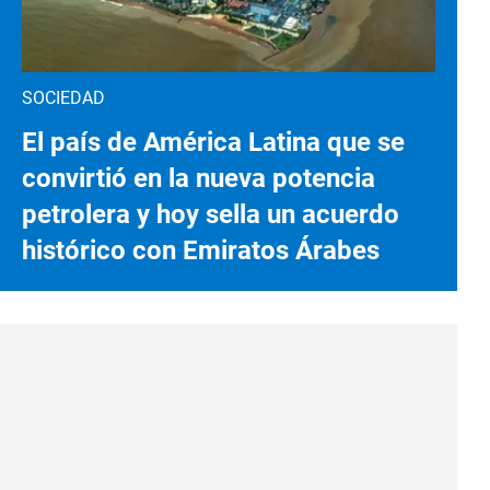
SOCIEDAD
El país de América Latina que se
convirtió en la nueva potencia
petrolera y hoy sella un acuerdo
histórico con Emiratos Árabes