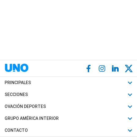
PRINCIPALES
Últimas Noticias
SECCIONES
Política
Horóscopo
OVACIÓN DEPORTES
Sociedad
Motores
Fútbol
GRUPO AMÉRICA INTERIOR
Policiales
Recetas
Mundial
Canal 7 en Vivo
CONTACTO
Judiciales
Trucos caseros