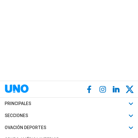
PRINCIPALES
Últimas Noticias
SECCIONES
Política
Horóscopo
OVACIÓN DEPORTES
Sociedad
Motores