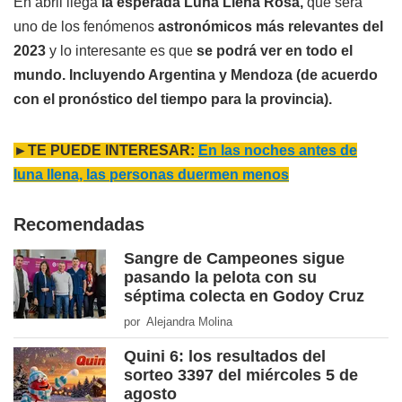
En abril llega
la esperada
Luna Llena Rosa,
que será
uno de los fenómenos
astronómicos más relevantes del
2023
y lo interesante es que
se podrá ver en todo el
mundo. Incluyendo Argentina y Mendoza (de acuerdo
con el pronóstico del tiempo para la provincia).
►TE PUEDE INTERESAR:
En las noches antes de
luna llena, las personas duermen menos
Recomendadas
Sangre de Campeones sigue
pasando la pelota con su
séptima colecta en Godoy Cruz
por Alejandra Molina
Quini 6: los resultados del
sorteo 3397 del miércoles 5 de
agosto