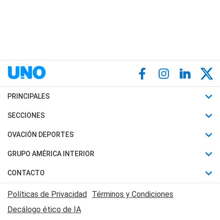
PRINCIPALES
Últimas Noticias
SECCIONES
Política
Horóscopo
OVACIÓN DEPORTES
Sociedad
Motores
Fútbol
GRUPO AMÉRICA INTERIOR
Policiales
Recetas
Mundial
Canal 7 en Vivo
CONTACTO
Judiciales
Trucos caseros
Automovilismo
Radio Nihuil
Acerca de Nosotros
Economia
Políticas de Privacidad
Términos y Condiciones
Series y Películas
Rugby
FM UNA
Contactanos
Decálogo ético de IA
Edictos y Solicitadas
Tenis
Radio Brava