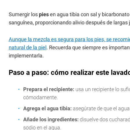
Sumergir los
pies
en agua tibia con sal y bicarbonato
sanguínea, proporcionando alivio después de largas j
Aunque la mezcla es segura para los pies, se recomie
natural de la piel
. Recuerda que siempre es important
implementarla.
Paso a paso: cómo realizar este lavad
Prepara el recipiente:
usa un recipiente lo su
cómodamente.
Agrega el agua tibia:
asegúrate de que el agua
Añade los ingredientes:
disuelve dos cucharad
sodio en el agua.