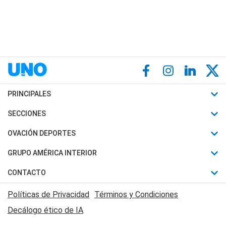
PRINCIPALES
Últimas Noticias
SECCIONES
Política
Horóscopo
OVACIÓN DEPORTES
Sociedad
Motores
Fútbol
GRUPO AMÉRICA INTERIOR
Policiales
Recetas
Mundial
Canal 7 en Vivo
CONTACTO
Judiciales
Trucos caseros
Automovilismo
Radio Nihuil
Acerca de Nosotros
Economia
Políticas de Privacidad
Términos y Condiciones
Series y Películas
Rugby
FM UNA
Contactanos
Decálogo ético de IA
Edictos y Solicitadas
Tenis
Radio Brava
Newsletter