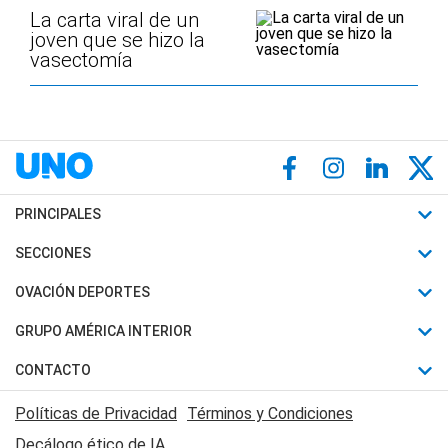
La carta viral de un
joven que se hizo la
vasectomía
PRINCIPALES
Últimas Noticias
SECCIONES
Política
Horóscopo
OVACIÓN DEPORTES
Sociedad
Motores
Fútbol
GRUPO AMÉRICA INTERIOR
Policiales
Recetas
Mundial
Canal 7 en Vivo
CONTACTO
Judiciales
Trucos caseros
Automovilismo
Radio Nihuil
Acerca de Nosotros
Economia
Políticas de Privacidad
Términos y Condiciones
Series y Películas
Rugby
FM UNA
Contactanos
Decálogo ético de IA