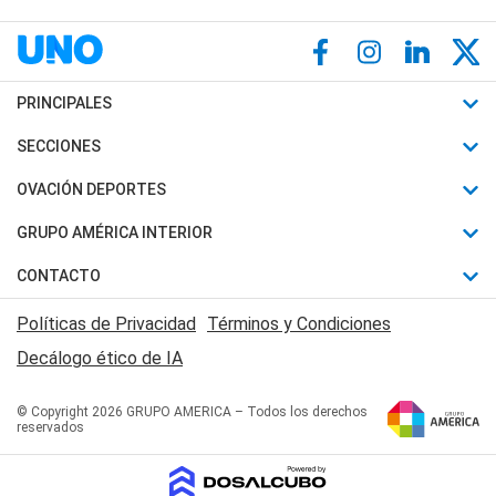
PRINCIPALES
Últimas Noticias
SECCIONES
Política
Horóscopo
OVACIÓN DEPORTES
Sociedad
Motores
Fútbol
GRUPO AMÉRICA INTERIOR
Policiales
Recetas
Mundial
Canal 7 en Vivo
CONTACTO
Judiciales
Trucos caseros
Automovilismo
Radio Nihuil
Acerca de Nosotros
Economia
Políticas de Privacidad
Términos y Condiciones
Series y Películas
Rugby
FM UNA
Contactanos
Decálogo ético de IA
Edictos y Solicitadas
Tenis
Radio Brava
Newsletter
Básquet
© Copyright 2026 GRUPO AMERICA – Todos los derechos
San Juan 8
reservados
Boxeo
Fuera de Juego