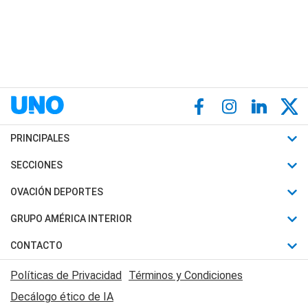
PRINCIPALES
Últimas Noticias
SECCIONES
Política
Horóscopo
OVACIÓN DEPORTES
Sociedad
Motores
Fútbol
GRUPO AMÉRICA INTERIOR
Policiales
Recetas
Mundial
Canal 7 en Vivo
CONTACTO
Judiciales
Trucos caseros
Automovilismo
Radio Nihuil
Acerca de Nosotros
Economia
Políticas de Privacidad
Términos y Condiciones
Series y Películas
Rugby
FM UNA
Contactanos
Decálogo ético de IA
Edictos y Solicitadas
Tenis