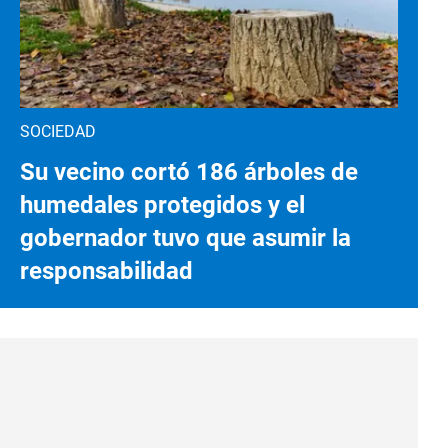
SOCIEDAD
Su vecino cortó 186 árboles de
humedales protegidos y el
gobernador tuvo que asumir la
responsabilidad