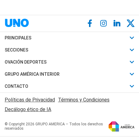
PRINCIPALES
Últimas Noticias
SECCIONES
Política
Horóscopo
OVACIÓN DEPORTES
Sociedad
Motores
Fútbol
GRUPO AMÉRICA INTERIOR
Policiales
Recetas
Mundial
Canal 7 en Vivo
CONTACTO
Judiciales
Trucos caseros
Automovilismo
Radio Nihuil
Acerca de Nosotros
Economia
Políticas de Privacidad
Términos y Condiciones
Series y Películas
Rugby
FM UNA
Contactanos
Decálogo ético de IA
Edictos y Solicitadas
Tenis
Radio Brava
Newsletter
Básquet
© Copyright 2026 GRUPO AMERICA – Todos los derechos
San Juan 8
reservados
Boxeo