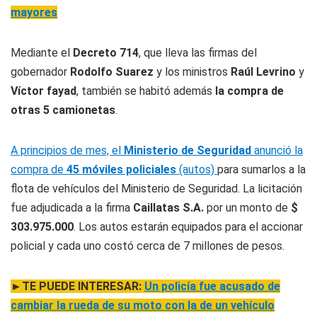
mayores
Mediante el
Decreto 714
, que lleva las firmas del
gobernador
Rodolfo Suarez
y los ministros
Raúl Levrino
y
Víctor fayad
, también se habitó además
la compra de
otras 5 camionetas
.
A principios de mes, el
Ministerio de Seguridad
anunció la
compra de
45 móviles policiales
(autos)
para sumarlos a la
flota de vehículos del Ministerio de Seguridad. La licitación
fue adjudicada a la firma
Caillatas S.A.
por un monto de
$
303.975.000
. Los autos estarán equipados para el accionar
policial y cada uno costó cerca de 7 millones de pesos.
►TE PUEDE INTERESAR:
Un policía fue acusado de
cambiar la rueda de su moto con la de un vehículo