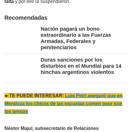
falta
y por ello la suspendieron.
Recomendadas
Nación pagará un bono
extraordinario a las Fuerzas
Armadas, Federales y
penitenciarios
Duras sanciones por los
disturbios en el Mundial para 14
hinchas argentinos violentos
►TE PUEDE INTERESAR:
Luis Petri aseguró que en
Mendoza los chicos de las escuelas comen peor que
los presos
Néstor Majul, subsecretario de Relaciones