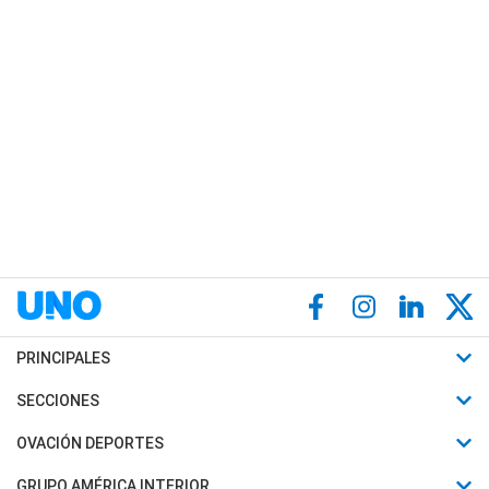
PRINCIPALES
Últimas Noticias
SECCIONES
Política
Horóscopo
OVACIÓN DEPORTES
Sociedad
Motores
Fútbol
GRUPO AMÉRICA INTERIOR