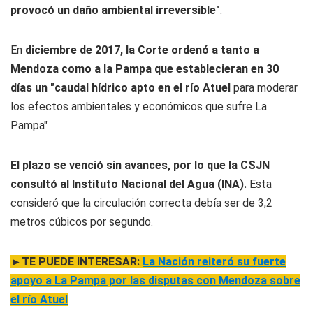
provocó un daño ambiental irreversible"
.
En
diciembre de 2017, la Corte ordenó a tanto a
Mendoza como a la Pampa que establecieran en 30
días un "caudal hídrico apto en el río Atuel
para moderar
los efectos ambientales y económicos que sufre La
Pampa"
El plazo se venció sin avances, por lo que la CSJN
consultó al Instituto Nacional del Agua (INA).
Esta
consideró que la circulación correcta debía ser de 3,2
metros cúbicos por segundo.
►TE PUEDE INTERESAR:
La Nación reiteró su fuerte
apoyo a La Pampa por las disputas con Mendoza sobre
el río Atuel