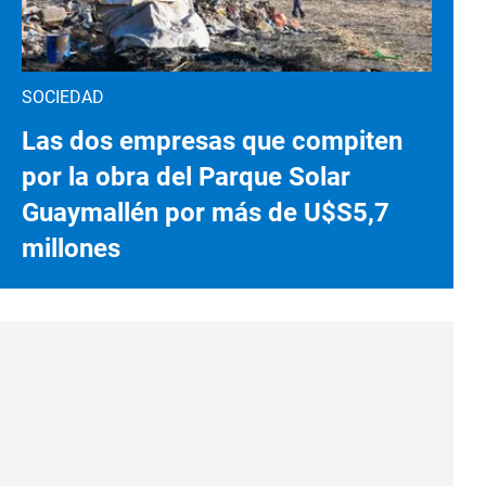
SOCIEDAD
Las dos empresas que compiten
por la obra del Parque Solar
Guaymallén por más de U$S5,7
millones