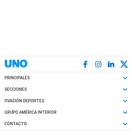
PRINCIPALES
Últimas Noticias
SECCIONES
Política
Horóscopo
OVACIÓN DEPORTES
Sociedad
Motores
Fútbol
GRUPO AMÉRICA INTERIOR
Policiales
Recetas
Mundial
Canal 7 en Vivo
CONTACTO
Judiciales
Trucos caseros
Automovilismo