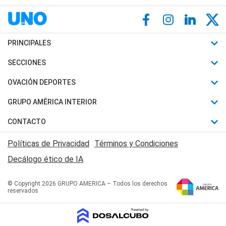
PRINCIPALES
Últimas Noticias
SECCIONES
Política
Horóscopo
OVACIÓN DEPORTES
Sociedad
Motores
Fútbol
GRUPO AMÉRICA INTERIOR
Policiales
Recetas
Mundial
Canal 7 en Vivo
CONTACTO
Judiciales
Trucos caseros
Automovilismo
Radio Nihuil
Acerca de Nosotros
Economia
Políticas de Privacidad
Términos y Condiciones
Series y Películas
Rugby
FM UNA
Contactanos
Decálogo ético de IA
Edictos y Solicitadas
Tenis
Radio Brava
Newsletter
Básquet
© Copyright 2026 GRUPO AMERICA – Todos los derechos
San Juan 8
reservados
Boxeo
Fuera de Juego