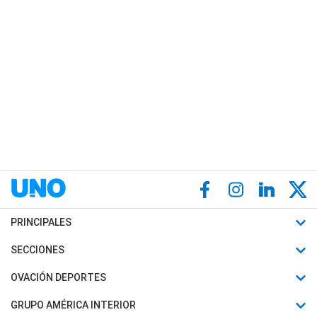
PRINCIPALES
Últimas Noticias
SECCIONES
Política
Horóscopo
OVACIÓN DEPORTES
Sociedad
Motores
Fútbol
GRUPO AMÉRICA INTERIOR