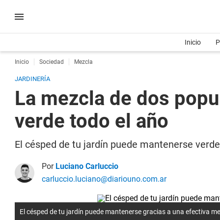
Inicio
P
Inicio
Sociedad
Mezcla
JARDINERÍA
La mezcla de dos popu
verde todo el año
El césped de tu jardín puede mantenerse verde 
Por
Luciano Carluccio
carluccio.luciano@diariouno.com.ar
El césped de tu jardín puede mantenerse gracias a una efectiva m