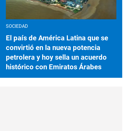
SOCIEDAD
El país de América Latina que se
convirtió en la nueva potencia
petrolera y hoy sella un acuerdo
histórico con Emiratos Árabes