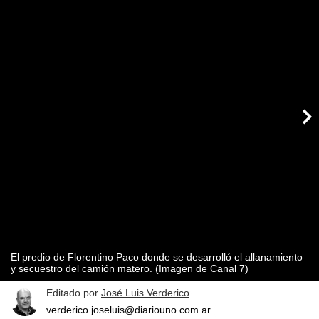
El predio de Florentino Paco donde se desarrolló el allanamiento
y secuestro del camión matero. (Imagen de Canal 7)
Editado por
José Luis Verderico
verderico.joseluis@diariouno.com.ar