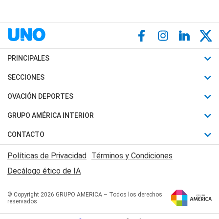
PRINCIPALES
Últimas Noticias
SECCIONES
Política
Horóscopo
OVACIÓN DEPORTES
Sociedad
Motores
Fútbol
GRUPO AMÉRICA INTERIOR
Policiales
Recetas
Mundial
Canal 7 en Vivo
CONTACTO
Judiciales
Trucos caseros
Automovilismo
Radio Nihuil
Acerca de Nosotros
Economia
Políticas de Privacidad
Términos y Condiciones
Series y Películas
Rugby
FM UNA
Contactanos
Decálogo ético de IA
Edictos y Solicitadas
Tenis
Radio Brava
Newsletter
Básquet
© Copyright 2026 GRUPO AMERICA – Todos los derechos
San Juan 8
reservados
Boxeo