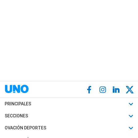
PRINCIPALES
Últimas Noticias
SECCIONES
Política
Horóscopo
OVACIÓN DEPORTES
Sociedad
Motores