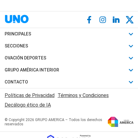
PRINCIPALES
Últimas Noticias
SECCIONES
Política
Horóscopo
OVACIÓN DEPORTES
Sociedad
Motores
Fútbol
GRUPO AMÉRICA INTERIOR
Policiales
Recetas
Mundial
Canal 7 en Vivo
CONTACTO
Judiciales
Trucos caseros
Automovilismo
Radio Nihuil
Acerca de Nosotros
Economia
Políticas de Privacidad
Términos y Condiciones
Series y Películas
Rugby
FM UNA
Contactanos
Decálogo ético de IA
Edictos y Solicitadas
Tenis
Radio Brava
Newsletter
Básquet
© Copyright 2026 GRUPO AMERICA – Todos los derechos
San Juan 8
reservados
Boxeo