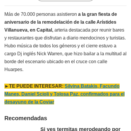
Más de 70.000 personas asistieron
a la gran fiesta de
aniversario de la remodelación de la calle Arístides
Villanueva, en Capital,
arteria destacada por reunir bares
y restaurantes que disfrutan a diario mendocinos y turistas.
Hubo música de todos los géneros y el cierre estuvo a
cargo Dj inglés Nick Warren, que hizo bailar a la multitud al
borde del escenario ubicado en el cruce con calle
Huarpes.
►TE PUEDE INTERESAR:
Silvina Batakis, Facundo
Manes, Daniel Scioli y Tolosa Paz, confirmados para el
desayuno de la Coviar
Recomendadas
Si ves termitas merodeando por