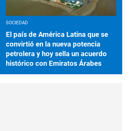
SOCIEDAD
El país de América Latina que se
convirtió en la nueva potencia
petrolera y hoy sella un acuerdo
histórico con Emiratos Árabes