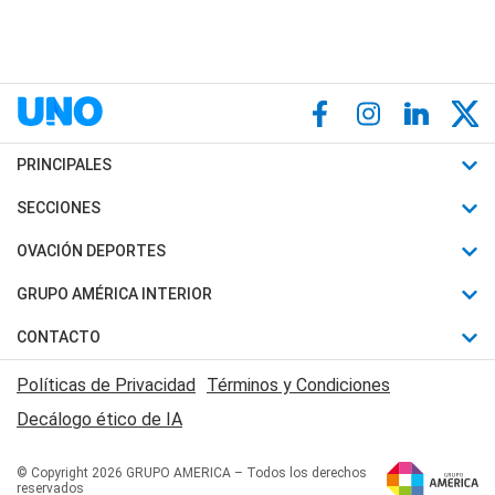
PRINCIPALES
Últimas Noticias
SECCIONES
Política
Horóscopo
OVACIÓN DEPORTES
Sociedad
Motores
Fútbol
GRUPO AMÉRICA INTERIOR
Policiales
Recetas
Mundial
Canal 7 en Vivo
CONTACTO
Judiciales
Trucos caseros
Automovilismo
Radio Nihuil
Acerca de Nosotros
Economia
Políticas de Privacidad
Términos y Condiciones
Series y Películas
Rugby
FM UNA
Contactanos
Decálogo ético de IA
Edictos y Solicitadas
Tenis
Radio Brava
Newsletter
Básquet
© Copyright 2026 GRUPO AMERICA – Todos los derechos
San Juan 8
reservados