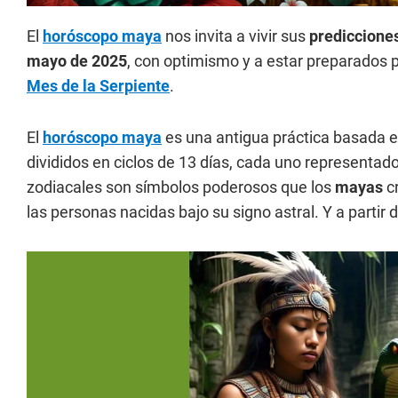
El
horóscopo maya
nos invita a vivir sus
prediccione
mayo de 2025
, con optimismo y a estar preparados p
Mes de la Serpiente
.
El
horóscopo maya
es una antigua práctica basada en
divididos en ciclos de 13 días, cada uno representad
zodiacales son símbolos poderosos que los
mayas
cr
las personas nacidas bajo su signo astral. Y a partir 