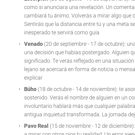
como si anunciara una revelación. Un comentar
cambiará tu ánimo. Volverás a mirar algo que 
Sentirás que la distancia entre tú y una meta se
inesperado te servirá como guía
Venado
(20 de septiembre - 17 de octubre): una
una decisión que habías postergado. Alguien q
significado. Te verás reflejado en una situaci
lejano se acercará en forma de noticia o mensaje.
explicar
Búho
(18 de octubre - 14 de noviembre): te as
sostenido. Verás el nombre de alguien en un co
involuntario hablará más que cualquier palabra
antigua inquietud transformada. La jornada dej
Pavo Real
(15 de noviembre - 12 de diciembre): 
a mirar con otros ojos tu realidad. Un error ajen