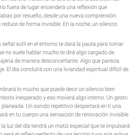
io fuera de lugar encenderá una reflexión que
dabas por resuelto, desde una nueva comprensión.
 reduce de forma invisible. En la noche, un silencio
 señal sutil en el entorno te dará la pauta para tomar
ue no suele hablar mucho te dirá algo cargado de
ón ajena de manera desconcertante. Algo que parecía
 El día concluirá con una liviandad espiritual difícil de
ombrará lo mucho que puede decir un silencio bien
ntexto inesperado y eso moverá algo interno. Un gesto
 planeada. Un sonido repetitivo despertará en ti una
ará en tu cuerpo una sensación de renovación invisible
la luz del día tendrá un matiz especial que te impulsará
o será el reflejo perfecto de una lección tuya aún activa.