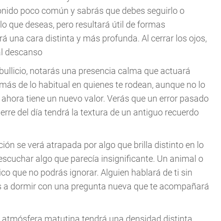
sonido poco común y sabrás que debes seguirlo o
lo que deseas, pero resultará útil de formas
 una cara distinta y más profunda. Al cerrar los ojos,
al descanso
el bullicio, notarás una presencia calma que actuará
más de lo habitual en quienes te rodean, aunque no lo
 ahora tiene un nuevo valor. Verás que un error pasado
ierre del día tendrá la textura de un antiguo recuerdo
nción se verá atrapada por algo que brilla distinto en lo
 escuchar algo que parecía insignificante. Un animal o
o que no podrás ignorar. Alguien hablará de ti sin
rás a dormir con una pregunta nueva que te acompañará
a atmósfera matutina tendrá una densidad distinta,