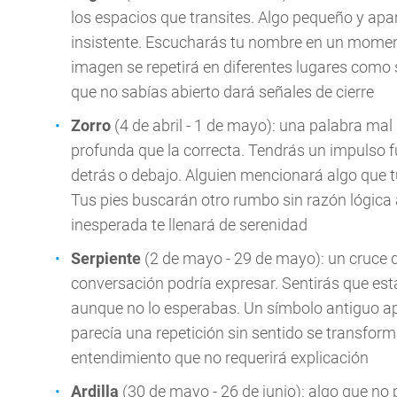
los espacios que transites. Algo pequeño y apa
insistente. Escucharás tu nombre en un momento
imagen se repetirá en diferentes lugares como s
que no sabías abierto dará señales de cierre
Zorro
(4 de abril - 1 de mayo): una palabra ma
profunda que la correcta. Tendrás un impulso fu
detrás o debajo. Alguien mencionará algo que t
Tus pies buscarán otro rumbo sin razón lógica 
inesperada te llenará de serenidad
Serpiente
(2 de mayo - 29 de mayo): un cruce d
conversación podría expresar. Sentirás que está
aunque no lo esperabas. Un símbolo antiguo apa
parecía una repetición sin sentido se transfo
entendimiento que no requerirá explicación
Ardilla
(30 de mayo - 26 de junio): algo que no