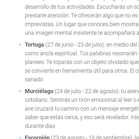
desarrollo de tus actividades. Escucharás un 
prestarle atención. Te ofrecerán algo que no es 
imprevistas. Un lugar que conoces bien mostrará
una imagen mental insistente te acompañará 
Tortuga
(27 de junio - 23 de julio): en medio d
como ancla espiritual. Tus palabras resonarán 
planees. Te toparás con un objeto olvidado que
se convierte en herramienta útil para otros. El c
sanado
Murciélago
(24 de julio - 22 de agosto): tu ate
cotidiano. Sentirás un tirón emocional al leer o
ave cruzará tu camino con un mensaje energétic
saber que estás cerca, y eso será revelador. I
durante días
Escorpión
(23 de agosto - 19 de septiembre): l