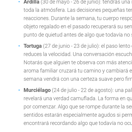
Ardilla
(30 de mayo - 26 de junio): tendrás un
toda la atmósfera. Las decisiones pequeñas ten
reacciones. Durante la semana, tu cuerpo res
objeto regalado en el pasado recuperará su se
punto de quietud antes de algo que todavía no
Tortuga
(27 de junio - 23 de julio): el paso len
reduces la velocidad. Una conversación escuch
Notarás que alguien te observa con más atenció
aroma familiar cruzará tu camino y cambiará el
semana vendrá con una certeza suave pero fi
Murciélago
(24 de julio - 22 de agosto): una p
revelará una verdad camuflada. La forma en que
por comenzar. Algo que se rompe durante la se
sentidos estarán especialmente agudos si permit
encontrará recordando algo que todavía no ocu