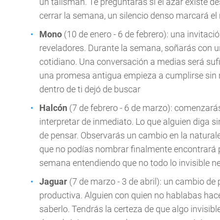
un talismán. Te preguntarás si el azar existe d
cerrar la semana, un silencio denso marcará 
Mono
(10 de enero - 6 de febrero): una invitac
reveladores. Durante la semana, soñarás con un
cotidiano. Una conversación a medias será suf
una promesa antigua empieza a cumplirse sin 
dentro de ti dejó de buscar
Halcón
(7 de febrero - 6 de marzo): comenzar
interpretar de inmediato. Lo que alguien diga s
de pensar. Observarás un cambio en la natural
que no podías nombrar finalmente encontrará pa
semana entendiendo que no todo lo invisible ne
Jaguar
(7 de marzo - 3 de abril): un cambio de 
productiva. Alguien con quien no hablabas hac
saberlo. Tendrás la certeza de que algo invis