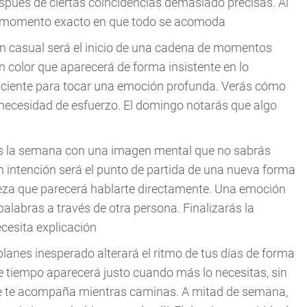
espués de ciertas coincidencias demasiado precisas. Al
el momento exacto en que todo se acomoda
ión casual será el inicio de una cadena de momentos
 color que aparecerá de forma insistente en lo
iciente para tocar una emoción profunda. Verás cómo
necesidad de esfuerzo. El domingo notarás que algo
ás la semana con una imagen mental que no sabrás
in intención será el punto de partida de una nueva forma
eza que parecerá hablarte directamente. Una emoción
labras a través de otra persona. Finalizarás la
cesita explicación
planes inesperado alterará el ritmo de tus días de forma
e tiempo aparecerá justo cuando más lo necesitas, sin
ible te acompaña mientras caminas. A mitad de semana,