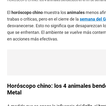
HORÓSCOPO CHINO: los 4 animales bendecidos en el fin de semana 
El
horóscopo chino
muestra los
animales
menos afin
trabas o críticas, pero en el cierre de la
semana del G
desvanecerse. Esto no significa que desaparezcan los
que se enfrentan. El ambiente se vuelve más contemp
en acciones más efectivas.
Horóscopo chino: los 4 animales bende
Metal