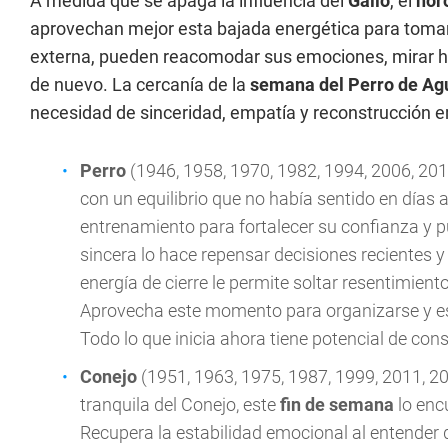
A medida que se apaga la influencia del
Gallo
, el
hor
aprovechan mejor esta bajada energética para toma
externa, pueden reacomodar sus emociones, mirar ha
de nuevo. La cercanía de la
semana del Perro de Ag
necesidad de sinceridad, empatía y reconstrucción 
Perro
(1946, 1958, 1970, 1982, 1994, 2006, 2018
con un equilibrio que no había sentido en días 
entrenamiento para fortalecer su confianza y p
sincera lo hace repensar decisiones recientes y
energía de cierre le permite soltar resentimie
Aprovecha este momento para organizarse y est
Todo lo que inicia ahora tiene potencial de cons
Conejo
(1951, 1963, 1975, 1987, 1999, 2011, 2
tranquila del Conejo, este
fin de semana
lo enc
Recupera la estabilidad emocional al entender q