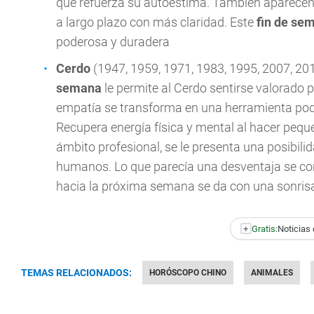
que refuerza su autoestima. También aparecen 
a largo plazo con más claridad. Este
fin de se
poderosa y duradera
Cerdo
(1947, 1959, 1971, 1983, 1995, 2007, 20
semana
le permite al Cerdo sentirse valorado
empatía se transforma en una herramienta pode
Recupera energía física y mental al hacer peq
ámbito profesional, se le presenta una posibil
humanos. Lo que parecía una desventaja se con
hacia la próxima semana se da con una sonrisa 
+
Gratis:
Noticias 
TEMAS RELACIONADOS:
HORÓSCOPO CHINO
ANIMALES