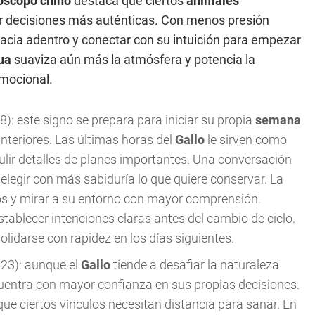
óscopo chino
destaca que ciertos
animales
r decisiones más auténticas. Con menos presión
cia adentro y conectar con su intuición para empezar
ua
suaviza aún más la atmósfera y potencia la
emocional.
): este signo se prepara para iniciar su propia
semana
anteriores. Las últimas horas del
Gallo
le sirven como
ulir detalles de planes importantes. Una conversación
 elegir con más sabiduría lo que quiere conservar. La
ntos y mirar a su entorno con mayor comprensión.
ablecer intenciones claras antes del cambio de ciclo.
olidarse con rapidez en los días siguientes.
023): aunque el
Gallo
tiende a desafiar la naturaleza
uentra con mayor confianza en sus propias decisiones.
ue ciertos vínculos necesitan distancia para sanar. En