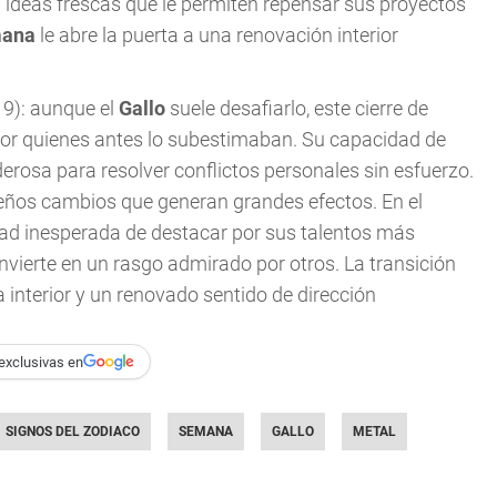
ideas frescas que le permiten repensar sus proyectos
mana
le abre la puerta a una renovación interior
19): aunque el
Gallo
suele desafiarlo, este cierre de
 por quienes antes lo subestimaban. Su capacidad de
rosa para resolver conflictos personales sin esfuerzo.
ueños cambios que generan grandes efectos. En el
idad inesperada de destacar por sus talentos más
vierte en un rasgo admirado por otros. La transición
interior y un renovado sentido de dirección
exclusivas en
SIGNOS DEL ZODIACO
SEMANA
GALLO
METAL