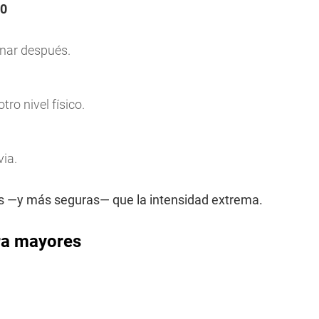
60
nar después.
ro nivel físico.
via.
vas —y más seguras— que la intensidad extrema.
ara mayores