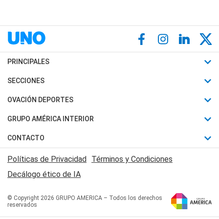
PRINCIPALES
Últimas Noticias
SECCIONES
Política
Horóscopo
OVACIÓN DEPORTES
Sociedad
Motores
Fútbol
GRUPO AMÉRICA INTERIOR
Policiales
Recetas
Mundial
Canal 7 en Vivo
CONTACTO
Judiciales
Trucos caseros
Automovilismo
Radio Nihuil
Acerca de Nosotros
Economia
Políticas de Privacidad
Términos y Condiciones
Series y Películas
Rugby
FM UNA
Contactanos
Decálogo ético de IA
Edictos y Solicitadas
Tenis
Radio Brava
Newsletter
Básquet
© Copyright 2026 GRUPO AMERICA – Todos los derechos
San Juan 8
reservados
Boxeo