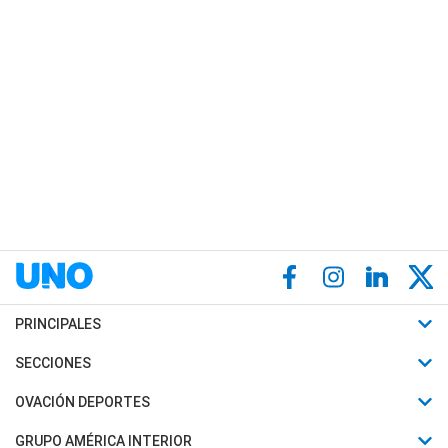
PRINCIPALES
Últimas Noticias
SECCIONES
Política
Horóscopo
OVACIÓN DEPORTES
Sociedad
Motores
Fútbol
GRUPO AMÉRICA INTERIOR