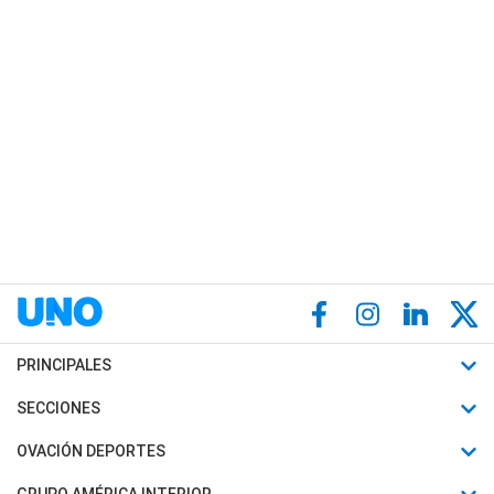
PRINCIPALES
Últimas Noticias
SECCIONES
Política
Horóscopo
OVACIÓN DEPORTES
Sociedad
Motores
Fútbol