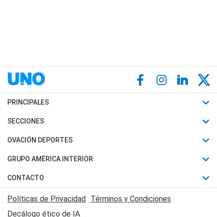
PRINCIPALES
Últimas Noticias
SECCIONES
Política
Horóscopo
OVACIÓN DEPORTES
Sociedad
Motores
Fútbol
GRUPO AMÉRICA INTERIOR
Policiales
Recetas
Mundial
Canal 7 en Vivo
CONTACTO
Judiciales
Trucos caseros
Automovilismo
Radio Nihuil
Acerca de Nosotros
Economia
Políticas de Privacidad
Términos y Condiciones
Series y Películas
Rugby
FM UNA
Contactanos
Decálogo ético de IA